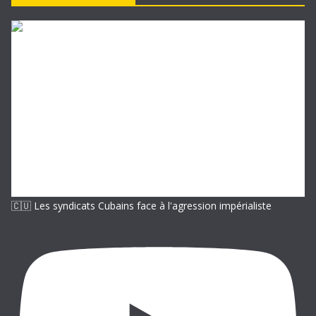
e
-
m
a
i
l
🇨🇺 Les syndicats Cubains face à l'agression impérialiste