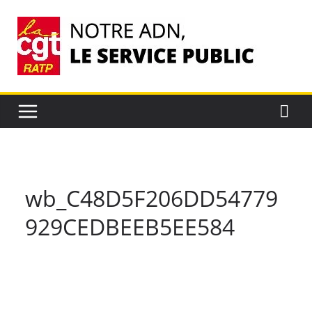
Passer
au
contenu
wb_C48D5F206DD54779
929CEDBEEB5EE584