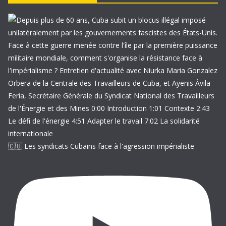
e
-
m
a
i
l
🇨🇺 Les syndicats Cubains face à l'agression impérialiste