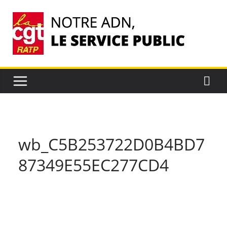
Passer
au
contenu
wb_C5B253722D0B4BD7
87349E55EC277CD4