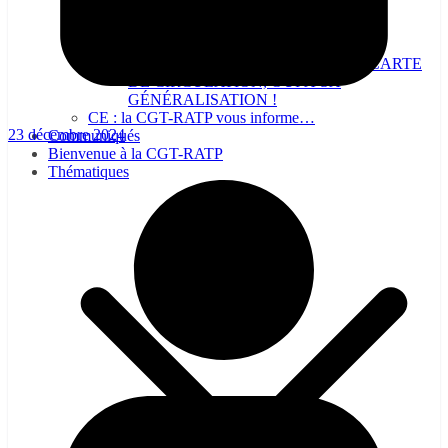
NON A LA SUPPRESSION DE LA CARTE
DE CIRCULATION, OUI À SA
GÉNÉRALISATION !
CE : la CGT-RATP vous informe…
23 décembre 2024
Communiqués
Bienvenue à la CGT-RATP
Thématiques