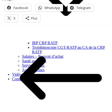
Facebook
WhatsApp
Telegram
X
Plus
IRP CRP RATP
Trombinoscope CGT-RATP au CA de la CRP
RATP
Salaires – Pouvoir d’achat
Santé au travail
Service Public
Autres thèmes
Vidéos
Contact