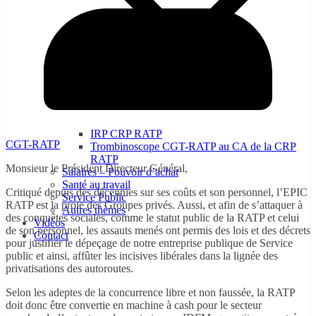
IRP CRP RATP
CGT-RATP
Trombinoscope CGT-RATP au CA de la CRP
RATP
Monsieur le Président Directeur Général,
Salaires – Pouvoir d’achat
Santé au travail
Critiqué depuis des décennies sur ses coûts et son personnel, l’EPIC
Service Public
RATP est la proie des Groupes privés. Aussi, et afin de s’attaquer à
Autres thèmes
des conquêtes sociales, comme le statut public de la RATP et celui
Vidéos
de son personnel, les assauts menés ont permis des lois et des décrets
Contact
pour justifier le dépeçage de notre entreprise publique de Service
public et ainsi, affûter les incisives libérales dans la lignée des
privatisations des autoroutes.
Selon les adeptes de la concurrence libre et non faussée, la RATP
doit donc être convertie en machine à cash pour le secteur