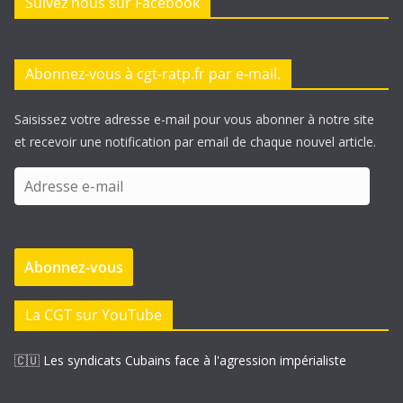
Suivez nous sur Facebook
Abonnez-vous à cgt-ratp.fr par e-mail.
Saisissez votre adresse e-mail pour vous abonner à notre site
et recevoir une notification par email de chaque nouvel article.
A
d
r
e
Abonnez-vous
s
s
e
La CGT sur YouTube
e
-
🇨🇺 Les syndicats Cubains face à l'agression impérialiste
m
a