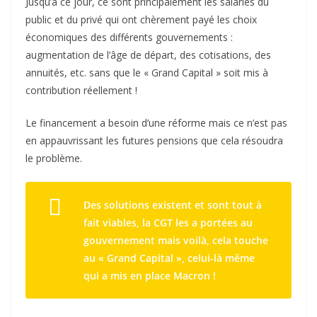
Jusqu’à ce jour, ce sont principalement les salariés du
public et du privé qui ont chèrement payé les choix
économiques des différents gouvernements :
augmentation de l’âge de départ, des cotisations, des
annuités, etc. sans que le « Grand Capital » soit mis à
contribution réellement !
Le financement a besoin d’une réforme mais ce n’est pas
en appauvrissant les futures pensions que cela résoudra
le problème.
Des solutions existent et sont tout à
fait viables, la CGT les a portées au
gouvernement mais voilà, cela touche
au « Grand Capital », celui-là même
qui a mis en place Macron !