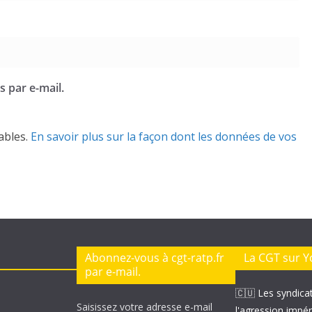
 par e-mail.
rables.
En savoir plus sur la façon dont les données de vos
Abonnez-vous à cgt-ratp.fr
La CGT sur 
par e-mail.
🇨🇺 Les syndica
Saisissez votre adresse e-mail
l'agression impér