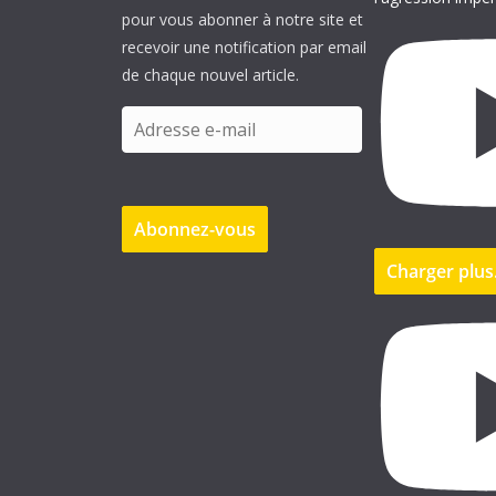
pour vous abonner à notre site et
recevoir une notification par email
de chaque nouvel article.
A
d
r
e
Abonnez-vous
s
s
Charger plu
e
e
-
m
a
i
l