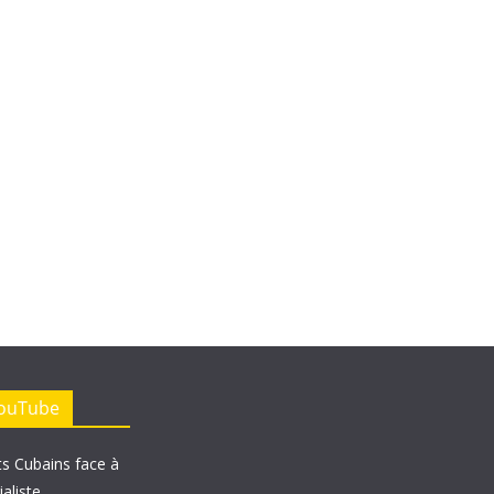
YouTube
ts Cubains face à
ialiste