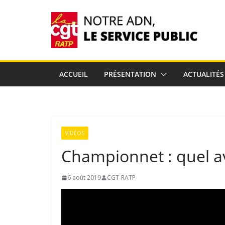
Passer
au
contenu
ACCUEIL
PRÉSENTATION
ACTUALITÉS
VIDÉOS
Championnet : quel av
6 août 2019
CGT-RATP