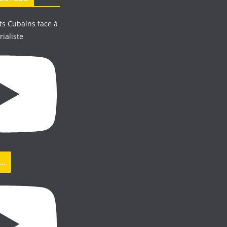
ts Cubains face à
rialiste
s…