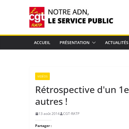
Passer
au
contenu
ACCUEIL
PRÉSENTATION
ACTUALITÉS
VIDÉOS
Rétrospective d'un 1
autres !
13 août 2014
CGT-RATP
Partager :