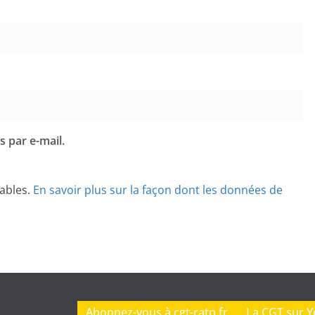
 par e-mail.
rables.
En savoir plus sur la façon dont les données de
Abonnez-vous à cgt-ratp.fr
La CGT sur 