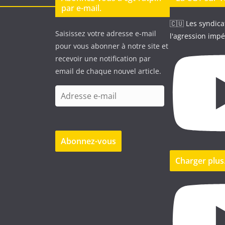
par e-mail.
🇨🇺 Les syndica
Saisissez votre adresse e-mail
l'agression impé
pour vous abonner à notre site et
recevoir une notification par
email de chaque nouvel article.
A
d
r
e
Abonnez-vous
s
s
Charger plu
e
e
-
m
a