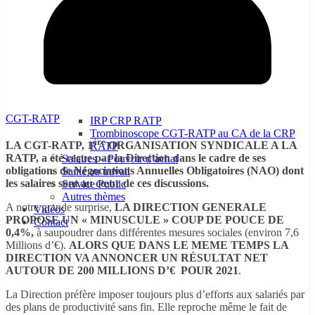
CGT-RATP
IRP CRP RATP
Trombinoscope CGT-RATP au CA de la CRP
ére
LA CGT-RATP, 1
ORGANISATION SYNDICALE A LA
RATP
RATP,
a été reçue par la Direction dans le cadre de ses
Salaires – Pouvoir d’achat
obligations de Négociations Annuelles Obligatoires (NAO) dont
Santé au travail
les salaires sont au cœur de ces discussions.
Service Public
Autres thèmes
A notre grande surprise,
LA DIRECTION GENERALE
Vidéos
PROPOSE UN « MINUSCULE » COUP DE POUCE DE
Contact
0,4%,
à saupoudrer dans différentes mesures sociales (environ 7,6
Millions d’€).
ALORS QUE DANS LE MEME TEMPS LA
DIRECTION VA ANNONCER UN RÉSULTAT NET
AUTOUR DE 200 MILLIONS D’€ POUR 2021
.
La Direction préfère imposer toujours plus d’efforts aux salariés par
des plans de productivité sans fin. Elle reproche même le fait de