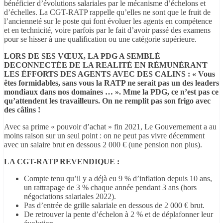
bénéficier d’évolutions salariales par le mécanisme d’échelons et
d’échelles. La CGT-RATP rappelle qu’elles ne sont que le fruit de
l’ancienneté sur le poste qui font évoluer les agents en compétence
et en technicité, voire parfois par le fait d’avoir passé des examens
pour se hisser à une qualification ou une catégorie supérieure.
LORS DE SES VŒUX, LA PDG A SEMBLÉ
DECONNECTÉE DE LA REALITÉ EN RÉMUNÉRANT
LES ÉFFORTS DES AGENTS AVEC DES CALINS :
« Vous
êtes formidables, sans vous la RATP ne serait pas un des leaders
mondiaux dans nos domaines … ». Mme la PDG, ce n’est pas ce
qu’attendent les travailleurs. On ne remplit pas son frigo avec
des câlins !
Avec sa prime « pouvoir d’achat » fin 2021, Le Gouvernement a au
moins raison sur un seul point : on ne peut pas vivre décemment
avec un salaire brut en dessous 2 000 € (une pension non plus).
LA CGT-RATP REVENDIQUE :
Compte tenu qu’il y a déjà eu 9 % d’inflation depuis 10 ans,
un rattrapage de 3 % chaque année pendant 3 ans (hors
négociations salariales 2022).
Pas d’entrée de grille salariale en dessous de 2 000 € brut.
De retrouver la pente d’échelon à 2 % et de déplafonner leur