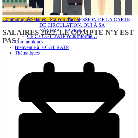
Communiqués
Salaires - Pouvoir d'achat
NON A LA SUPPRESSION DE LA CARTE
DE CIRCULATION, OUI À SA
GÉNÉRALISATION !
SALAIRES 2022, LE COMPTE N’Y EST
CE : la CGT-RATP vous informe…
PAS !
Communiqués
Bienvenue à la CGT-RATP
Thématiques