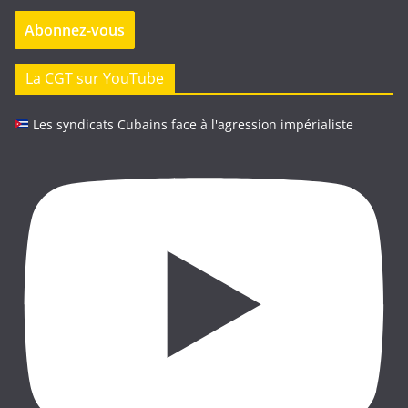
e
Abonnez-vous
s
s
e
La CGT sur YouTube
e
-
Les syndicats Cubains face à l'agression impérialiste
m
a
i
l