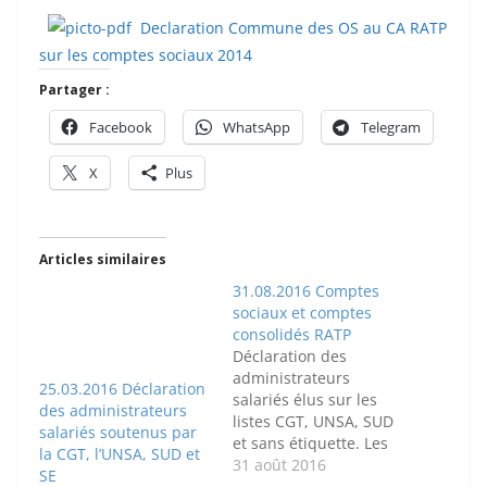
Declaration Commune des OS au CA RATP
sur les comptes sociaux 2014
Partager :
Facebook
WhatsApp
Telegram
X
Plus
Articles similaires
31.08.2016 Comptes
sociaux et comptes
25.03.2016 Déclaration
consolidés RATP
des administrateurs
Déclaration des
salariés soutenus par
administrateurs
la CGT, l’UNSA, SUD et
salariés élus sur les
SE
listes CGT, UNSA, SUD
25 mars 2016
et sans étiquette. Les
résultats des comptes
31 août 2016
sociaux et consolidés