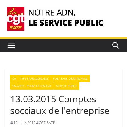
Passer
au
contenu
CA
IRPS TRANSVERSALES
POLITIQUE D'ENTREPRISE
SALAIRES - POUVOIR D'ACHAT
SERVICE PUBLIC
13.03.2015 Comptes
socciaux de l'entreprise
16 mars 2015
CGT-RATP