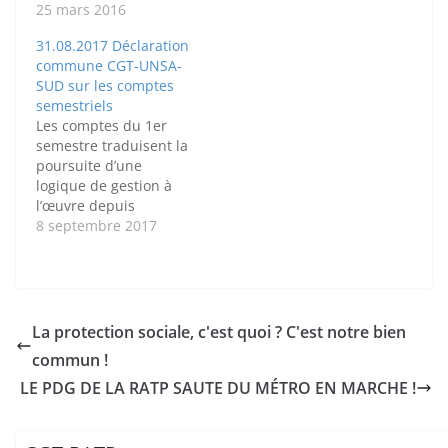
31.08.2017 Déclaration
au 30 juin 2016
commune CGT-UNSA-
s’inscrivent pleinement
SUD sur les comptes
dans la continuité des
semestriels
politiques engagées
Les comptes du 1er
ces dernières années.
semestre traduisent la
S’il faut saluer la bonne
poursuite d’une
réalisation du
logique de gestion à
programme
l’œuvre depuis
d’investissements,
désormais plusieurs
8 septembre 2017
l’examen du compte
années : l’obsession
d’exploitation appelle…
d’aller toujours plus
loin dans la recherche
de marge, au-delà des
obligations fixés par le
La protection sociale, c'est quoi ? C'est notre bien
contrat STIF comme
commun !
des objectifs du
budget. Ainsi, avec 130
LE PDG DE LA RATP SAUTE DU MÉTRO EN MARCHE !
M€, le résultat net est
à…
CGT-RATP