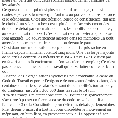
mettre en péril des conquêtes sociales historiquement arrachés par
les salariés.
Ce gouvernement qui n’est plus soutenu dans le pays, qui est
contesté par ceux-là même qui l’ont mis au pouvoir, a choisi la force
et le déshonneur. C’est une décision lourde de conséquence, qui acte
le choix d’un salariat « low cost » plutôt que l’accroissement des
droits. Le débat parlementaire continu, les mobilisations continues,
au-delà du droit du travail c’est au droit de manifester auquel ils se
sont attaqués. Ce gouvernement laissera dans les mémoires un goût
amer de renoncement et de capitulation devant le patronat.
C’est donc une mobilisation exceptionnelle qui a pris racine en
France depuis maintenant bientôt cinq mois. Une très large majorité
de salariés a compris les méfaits de la loi « Travail » : Ce n’est pas
en favorisant les licenciements qu’on va créer des emplois; Ce n’est
pas en cassant la médecine du travail qu’on va lutter contre les burn-
out !
A l’appel des 7 organisations syndicales pour combattre la casse du
Code du Travail et porter l’exigence de nouveaux droits sociaux, des
centaines de milliers de salariés se sont donc mobilisés tout au long
du printemps, jusqu’à 1 300 000 dans les rues le 14 juin.
70% des français rejettent donc cette loi. Pourtant le gouvernement
s’acharne à passer en force sa casse du code travail en utilisant
l’article 49-3 de la Constitution pour éviter les débats parlementaires.
Pire, depuis 5 mois, il a tout fait pour discréditer le mouvement en
méprisant, en humiliant, en provocant ceux qui s’opposent à son