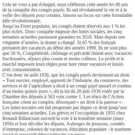
Cela ne vous a pas échappé, nous célébrons cette année les 80 ans
de la conquête des congés payés. Ils ont révolutionné la vie et à la
veille des départs pour certains, faisons un focus sur cette formidable
idée révolutionnaire.
Jusqu’au Front populaire, les congés étaient réservés aux 1 % les
plus riches. Donc conquête majeure des luttes sociales, les cinq
semaines actuelles paraissent garanties en 2016. Mais depuis une
vingtaine d’années, la donne a changé. Si 65 % des français
prenaient des vacances au début des années 1990. Ils ne sont plus
que 50 %. Compétitivité, chômage et précarité riment avec vacances
fractionnées, séjours plus courts et moins coûteux. Le profit et le
marché imposent leurs règles pour faire rimer vacances et loisirs
avec consommation.
C’est donc en août 1936, que les congés payés deviennent un droit.
« Tout ouvrier, employé, apprenti de l’industrie, du commerce, des
services et de l’agriculture a droit à un congé payé annuel et continu
d’au moins quinze jours », dit la loi du 20 juin 1936 votée par la
Chambre des députés à 563 voix contre 1. Les réacs de l’Action
française crient au complot, dénonçant « un droit à la paresse ».
Les luttes sociales ont fait progresser par étapes ce droit jusqu’aux
cinq semaines actuelles. Les grèves et l’occupation de 1955 chez
Renault Billancourt ouvrent la voie à la troisième semaine (mars
1956) et font décoller les départs. Auberges de jeunesse, comités
d’entreprise, colonies de vacances, éducation populaire : le tourisme
social et associatif démocratise les vacances.