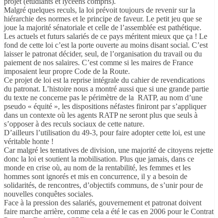
projet (étudiants et lycéens compris).
Malgré quelques reculs, la loi prévoit toujours de revenir sur la
hiérarchie des normes et le principe de faveur. Le petit jeu que se
joue la majorité sénatoriale et celle de l’assemblée est pathétique.
Les actuels et futurs salariés de ce pays méritent mieux que ça ! Le
fond de cette loi c’est la porte ouverte au moins disant social. C’est
laisser le patronat décider, seul, de l’organisation du travail ou du
paiement de nos salaires. C’est comme si les maires de France
imposaient leur propre Code de la Route.
Ce projet de loi est la reprise intégrale du cahier de revendications
du patronat. L’histoire nous a montré aussi que si une grande partie
du texte ne concerne pas le périmètre de la RATP, au nom d’une
pseudo « équité », les dispositions néfastes finiront par s’appliquer
dans un contexte où les agents RATP ne seront plus que seuls à
s’opposer à des reculs sociaux de cette nature.
D’ailleurs l’utilisation du 49-3, pour faire adopter cette loi, est une
véritable honte !
Car malgré les tentatives de division, une majorité de citoyens rejette
donc la loi et soutient la mobilisation. Plus que jamais, dans ce
monde en crise où, au nom de la rentabilité, les femmes et les
hommes sont ignorés et mis en concurrence, il y a besoin de
solidarités, de rencontres, d’objectifs communs, de s’unir pour de
nouvelles conquêtes sociales.
Face à la pression des salariés, gouvernement et patronat doivent
faire marche arrière, comme cela a été le cas en 2006 pour le Contrat