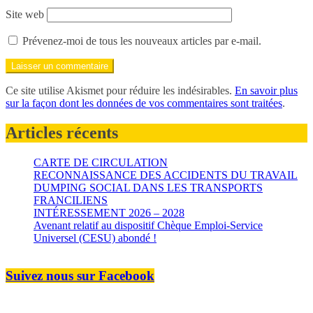
Site web
Prévenez-moi de tous les nouveaux articles par e-mail.
Ce site utilise Akismet pour réduire les indésirables.
En savoir plus
sur la façon dont les données de vos commentaires sont traitées
.
Articles récents
CARTE DE CIRCULATION
RECONNAISSANCE DES ACCIDENTS DU TRAVAIL
DUMPING SOCIAL DANS LES TRANSPORTS
FRANCILIENS
INTÉRESSEMENT 2026 – 2028
Avenant relatif au dispositif Chèque Emploi-Service
Universel (CESU) abondé !
Suivez nous sur Facebook